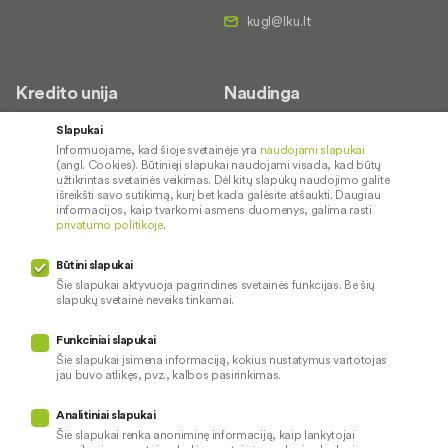
Kredito unija
Naudinga
Apie mus
Saugus paslaugų naudojimas
Slapukai
Informuojame, kad šioje svetainėje yra
naudojami slapukai
Kontaktai
Palūkanų normos
(angl. Cookies). Būtinieji slapukai naudojami visada, kad būtų
Karjera
Paslaugų teikimo sąlygos ir
užtikrintas svetainės veikimas. Dėl kitų slapukų naudojimo galite
išreikšti savo sutikimą, kurį bet kada galėsite atšaukti. Daugiau
įkainiai
Socialinė atsakomybė
informacijos, kaip tvarkomi asmens duomenys, galima rasti
privatumo politikoje
.
Kredito tarpininkai
Paslaugų sutrikimai
Būtini slapukai
Pranešėjų apsauga
Šie slapukai aktyvuoja pagrindines svetainės funkcijas. Be šių
slapukų svetainė neveiks tinkamai.
Funkciniai slapukai
Mūsų veiklą prižiūri
Šie slapukai įsimena informaciją, kokius nustatymus vartotojas
jau buvo atlikęs, pvz., kalbos pasirinkimas.
Privatumo politika
Naudojami slapukai
Analitiniai slapukai
Pinigų plovimo prevencija
Šie slapukai renka anoniminę informaciją, kaip lankytojai