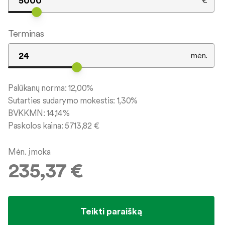
€
Terminas
mėn.
Palūkanų norma:
12,00
%
Sutarties sudarymo mokestis:
1,30
%
BVKKMN:
14,14
%
Paskolos kaina:
5713,82
€
Mėn. įmoka
235,37
€