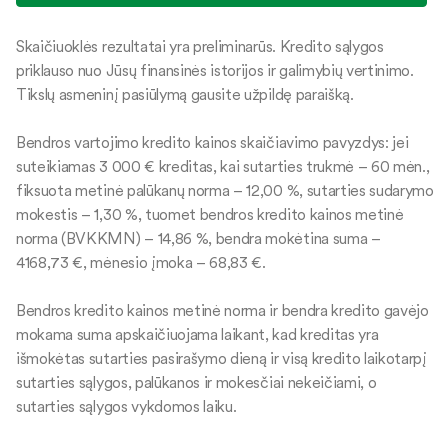
Skaičiuoklės rezultatai yra preliminarūs. Kredito sąlygos
priklauso nuo Jūsų finansinės istorijos ir galimybių vertinimo.
Tikslų asmeninį pasiūlymą gausite užpildę paraišką.
Bendros vartojimo kredito kainos skaičiavimo pavyzdys: jei
suteikiamas 3 000 € kreditas, kai sutarties trukmė – 60 mėn.,
fiksuota metinė palūkanų norma – 12,00 %, sutarties sudarymo
mokestis – 1,30 %, tuomet bendros kredito kainos metinė
norma (BVKKMN) – 14,86 %, bendra mokėtina suma –
4168,73 €, mėnesio įmoka – 68,83 €.
Bendros kredito kainos metinė norma ir bendra kredito gavėjo
mokama suma apskaičiuojama laikant, kad kreditas yra
išmokėtas sutarties pasirašymo dieną ir visą kredito laikotarpį
sutarties sąlygos, palūkanos ir mokesčiai nekeičiami, o
sutarties sąlygos vykdomos laiku.