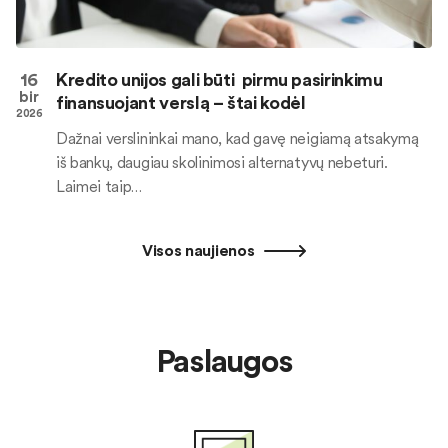
16
Kredito unijos gali būti pirmu pasirinkimu
bir
finansuojant verslą – štai kodėl
2026
Dažnai verslininkai mano, kad gavę neigiamą atsakymą
iš bankų, daugiau skolinimosi alternatyvų nebeturi.
Laimei taip…
Visos naujienos
Paslaugos