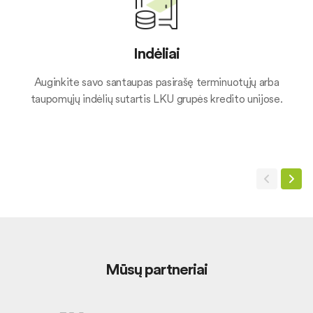
Indėliai
Auginkite savo santaupas pasirašę terminuotųjų arba
taupomųjų indėlių sutartis LKU grupės kredito unijose.
Mūsų partneriai