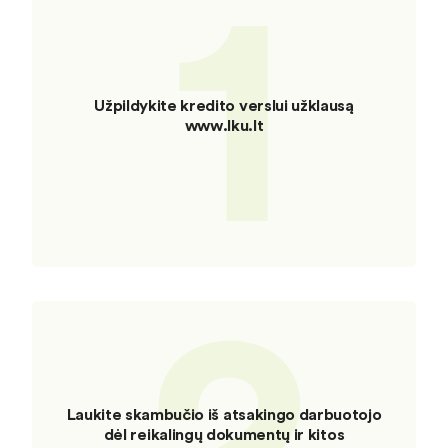
1
Užpildykite kredito verslui užklausą
www.lku.lt
2
Laukite skambučio iš atsakingo darbuotojo
dėl reikalingų dokumentų ir kitos