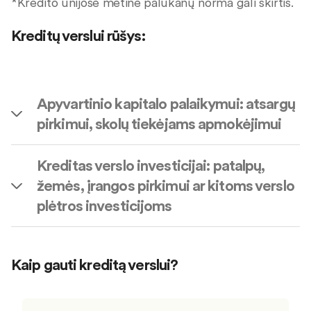
*Kredito unijose metinė palūkanų norma gali skirtis.
Kreditų verslui rūšys:
Apyvartinio kapitalo palaikymui: atsargų
pirkimui, skolų tiekėjams apmokėjimui
Kreditas verslo investicijai: patalpų,
žemės, įrangos pirkimui ar kitoms verslo
plėtros investicijoms
Kaip gauti kreditą verslui?