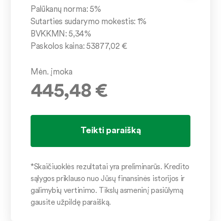
Palūkanų norma:
5
%
Sutarties sudarymo mokestis:
1
%
BVKKMN:
5,34
%
Paskolos kaina:
53877,02
€
Mėn. įmoka
445,48
€
*Skaičiuoklės rezultatai yra preliminarūs. Kredito
sąlygos priklauso nuo Jūsų finansinės istorijos ir
galimybių vertinimo. Tikslų asmeninį pasiūlymą
gausite užpildę paraišką.