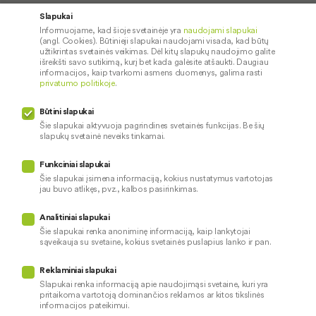
Apie mus
Saugus paslaugų naudojimas
Slapukai
Informuojame, kad šioje svetainėje yra
naudojami slapukai
Kontaktai
Palūkanų normos
(angl. Cookies). Būtinieji slapukai naudojami visada, kad būtų
Karjera
Paslaugų teikimo sąlygos ir
užtikrintas svetainės veikimas. Dėl kitų slapukų naudojimo galite
išreikšti savo sutikimą, kurį bet kada galėsite atšaukti. Daugiau
įkainiai
Socialinė atsakomybė
informacijos, kaip tvarkomi asmens duomenys, galima rasti
privatumo politikoje
.
Kredito tarpininkai
Paslaugų sutrikimai
Būtini slapukai
Pranešėjų apsauga
Šie slapukai aktyvuoja pagrindines svetainės funkcijas. Be šių
slapukų svetainė neveiks tinkamai.
Funkciniai slapukai
Mūsų veiklą prižiūri
Šie slapukai įsimena informaciją, kokius nustatymus vartotojas
jau buvo atlikęs, pvz., kalbos pasirinkimas.
Privatumo politika
Naudojami slapukai
Analitiniai slapukai
Pinigų plovimo prevencija
Šie slapukai renka anoniminę informaciją, kaip lankytojai
sąveikauja su svetaine, kokius svetainės puslapius lanko ir pan.
Skundų nagrinėjimas
© 2026 LKU kredito unijų grupė
Prieinamumo pareiškimas
Reklaminiai slapukai
Slapukai renka informaciją apie naudojimąsi svetaine, kuri yra
pritaikoma vartotoją dominančios reklamos ar kitos tikslinės
informacijos pateikimui.