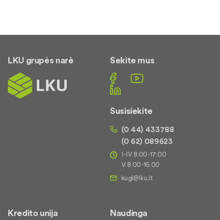
LKU grupės narė
Sekite mus
Susisiekite
(0 44) 433788
(0 62) 089623
I-IV 8:00-17:00
V 8:00-16:00
Kredito unija
Naudinga