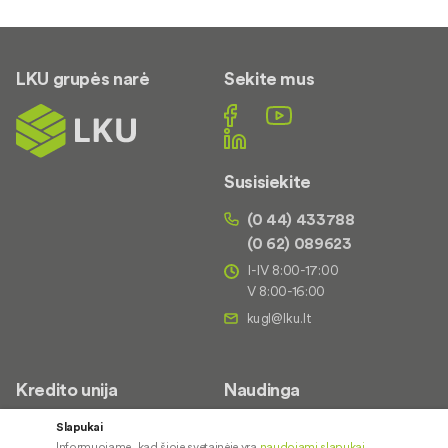
LKU grupės narė
Sekite mus
Susisiekite
(0 44) 433788
(0 62) 089623
I-IV 8:00-17:00
V 8:00-16:00
Kredito unija
Naudinga
Apie mus
Saugus paslaugų naudojimas
Slapukai
Informuojame, kad šioje svetainėje yra
naudojami slapukai