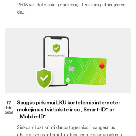
16:05 val. dėl planinių partnerių IT sistemų atnaujinimo
da...
17
Saugūs pirkimai LKU kortelėmis internete:
bir
mokėjimus tvirtinkite ir su „Smart-ID“ ar
2026
„Mobile-ID“
Siekdami užtikrinti dar patogesnius ir saugesnius
atsiskaitymus internetu, atnaujinome saugių pirkimų