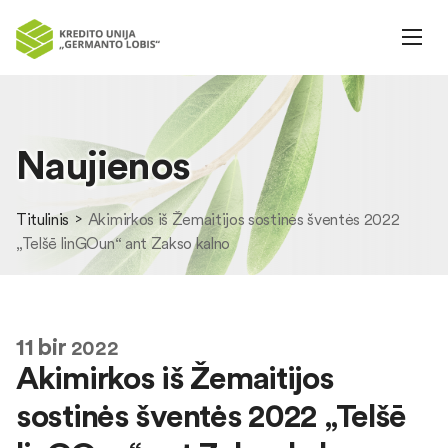
Naujienos
Titulinis
Akimirkos iš Žemaitijos sostinės šventės 2022
„Telšē linGOun“ ant Zakso kalno
11
bir
2022
Akimirkos iš Žemaitijos
sostinės šventės 2022 „Telšē