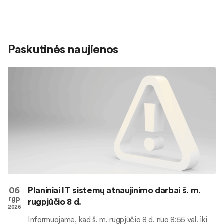
Paskutinės naujienos
06
Planiniai IT sistemų atnaujinimo darbai š. m.
rgp
rugpjūčio 8 d.
2026
Informuojame, kad š. m. rugpjūčio 8 d. nuo 8:55 val. iki