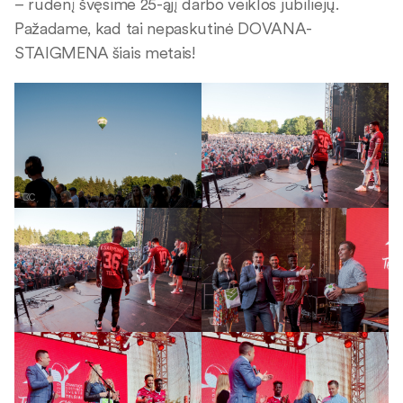
– rudenį švęsime 25-ąjį darbo veiklos jubiliejų.
Pažadame, kad tai nepaskutinė DOVANA-
STAIGMENA šiais metais!