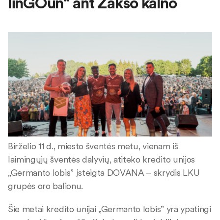
linGOun“ ant Zakso kalno
Birželio 11 d., miesto šventės metu, vienam iš
laimingųjų šventės dalyvių, atiteko kredito unijos
„Germanto lobis” įsteigta DOVANA – skrydis LKU
grupės oro balionu.
Šie metai kredito unijai „Germanto lobis” yra ypatingi