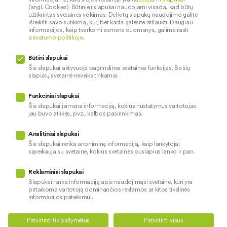
Kontaktai
Palūkanų normos
(angl. Cookies). Būtinieji slapukai naudojami visada, kad būtų
Karjera
Paslaugų teikimo sąlygos ir
užtikrintas svetainės veikimas. Dėl kitų slapukų naudojimo galite
išreikšti savo sutikimą, kurį bet kada galėsite atšaukti. Daugiau
įkainiai
Socialinė atsakomybė
informacijos, kaip tvarkomi asmens duomenys, galima rasti
privatumo politikoje
.
Kredito tarpininkai
Paslaugų sutrikimai
Būtini slapukai
Pranešėjų apsauga
Šie slapukai aktyvuoja pagrindines svetainės funkcijas. Be šių
slapukų svetainė neveiks tinkamai.
Funkciniai slapukai
Mūsų veiklą prižiūri
Šie slapukai įsimena informaciją, kokius nustatymus vartotojas
jau buvo atlikęs, pvz., kalbos pasirinkimas.
Privatumo politika
Naudojami slapukai
Analitiniai slapukai
Pinigų plovimo prevencija
Šie slapukai renka anoniminę informaciją, kaip lankytojai
sąveikauja su svetaine, kokius svetainės puslapius lanko ir pan.
Skundų nagrinėjimas
© 2026 LKU kredito unijų grupė
Prieinamumo pareiškimas
Reklaminiai slapukai
Slapukai renka informaciją apie naudojimąsi svetaine, kuri yra
pritaikoma vartotoją dominančios reklamos ar kitos tikslinės
informacijos pateikimui.
Teikti kredito paraišką
Susisiekite
Patvirtinti tik pažymėtus
Patvirtinti visus