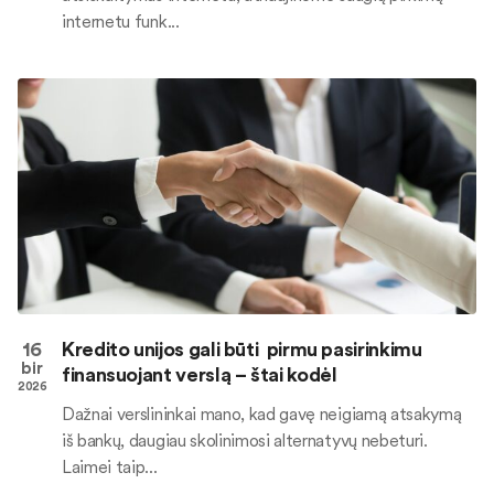
internetu funk...
16
Kredito unijos gali būti pirmu pasirinkimu
bir
finansuojant verslą – štai kodėl
2026
Dažnai verslininkai mano, kad gavę neigiamą atsakymą
iš bankų, daugiau skolinimosi alternatyvų nebeturi.
Laimei taip...